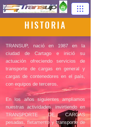
HISTORIA
TRANSUP, nació en 1987 en la
ciudad de Cartago e inició su
actuación ofreciendo servicios de
transporte de cargas en general y
cargas de contenedores en el país,
con equipos de terceros.
En los años siguientes ampliamos
nuestras actividades, invirtiendo en
TRANSPORTE DE CARGAS
pesadas, fletamento y transporte de